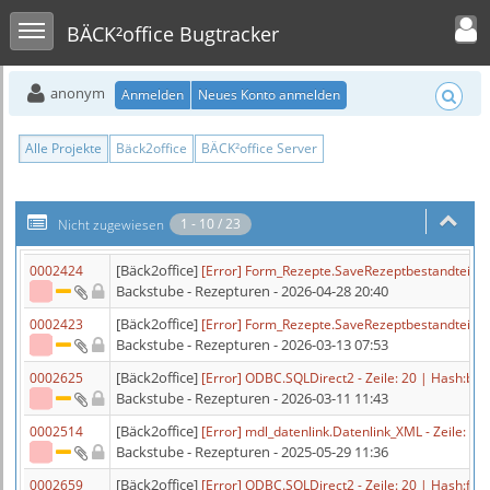
Toggle user men
Toggle sidebar
BÄCK²office Bugtracker
anonym
Anmelden
Neues Konto anmelden
Alle Projekte
Bäck2office
BÄCK²office Server
1 - 10 / 23
Nicht zugewiesen
[Bäck2office]
0002424
[Error] Form_Rezepte.SaveRezeptbestandteil 
Backstube - Rezepturen
- 2026-04-28 20:40
[Bäck2office]
0002423
[Error] Form_Rezepte.SaveRezeptbestandteil 
Backstube - Rezepturen
- 2026-03-13 07:53
[Bäck2office]
0002625
[Error] ODBC.SQLDirect2 - Zeile: 20 | Hash:
Backstube - Rezepturen
- 2026-03-11 11:43
[Bäck2office]
0002514
[Error] mdl_datenlink.Datenlink_XML - Zeile:
Backstube - Rezepturen
- 2025-05-29 11:36
[Bäck2office]
0002659
[Error] ODBC.SQLDirect2 - Zeile: 20 | Hash: