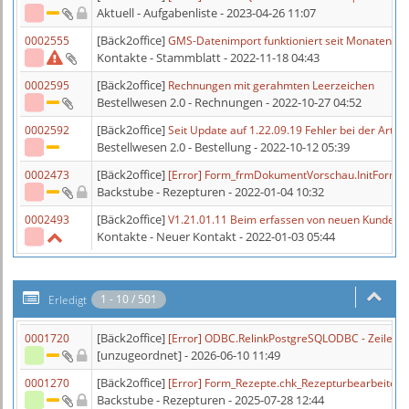
Aktuell - Aufgabenliste
- 2023-04-26 11:07
[Bäck2office]
0002555
GMS-Datenimport funktioniert seit Monaten ni
Kontakte - Stammblatt
- 2022-11-18 04:43
[Bäck2office]
0002595
Rechnungen mit gerahmten Leerzeichen
Bestellwesen 2.0 - Rechnungen
- 2022-10-27 04:52
[Bäck2office]
0002592
Seit Update auf 1.22.09.19 Fehler bei der Artik
Bestellwesen 2.0 - Bestellung
- 2022-10-12 05:39
[Bäck2office]
0002473
[Error] Form_frmDokumentVorschau.InitForm 
Backstube - Rezepturen
- 2022-01-04 10:32
[Bäck2office]
0002493
V1.21.01.11 Beim erfassen von neuen Kunden h
Kontakte - Neuer Kontakt
- 2022-01-03 05:44
1 - 10 / 501
Erledigt
[Bäck2office]
0001720
[Error] ODBC.RelinkPostgreSQLODBC - Zeile:
[unzugeordnet]
- 2026-06-10 11:49
[Bäck2office]
0001270
[Error] Form_Rezepte.chk_Rezepturbearbeiten
Backstube - Rezepturen
- 2025-07-28 12:44