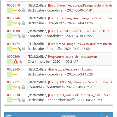
[Bäck2office]
0002110
[Error] Form_Rezepte.rpRezept_ColumnWidthC
Backstube - Rezepturen
- 2024-06-06 04:41
[Bäck2office]
0002246
[Error] cTab.RegisterChanged - Zeile: 8 | H
Backstube - Rezepturen
- 2022-01-04 11:26
[Bäck2office]
0001988
[Error] Globaler Code.DBExecute - Zeile: 7 |
Kontakte - Kontaktliste
- 2021-04-30 10:55
[Bäck2office]
0001974
[Error] mod_ImageBox.GetDateiFromInternet -
Backstube - Rohstoffe
- 2021-01-01 16:02
[Bäck2office]
0002390
Programm lässt sich nicht starten
Client-Installer
- 2020-11-09 21:17
[Bäck2office]
0002345
/Backstube/Rezepte -> Absturz
Backstube - Rezepturen
- 2020-06-24 18:28
[Bäck2office]
0002211
[Error] ODBC.SQLDirect2 - Zeile: 20 | Hash:
Kontakte - Kontaktliste
- 2020-05-05 13:12
[Bäck2office]
0002230
[Error] mdl_datenlink.Datenlink_XML - Zeile: 
Backstube - Standardrohstoffe
- 2020-04-20 22:09