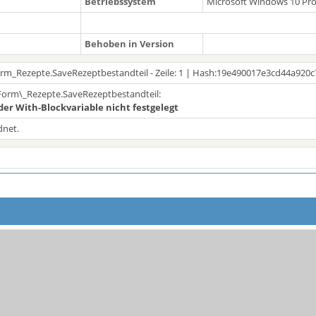
Betriebssystem
Microsoft Windows 10 Pr
Behoben in Version
Form_Rezepte.SaveRezeptbestandteil - Zeile: 1 | Hash:19e490017e3cd44a92
 Form\_Rezepte.SaveRezeptbestandteil:
der With-Blockvariable nicht festgelegt
dnet.