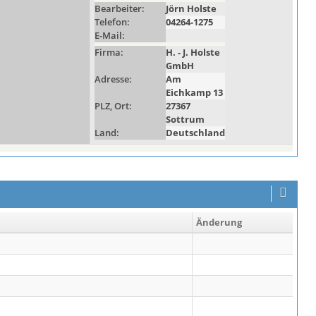
Bearbeiter:
Jörn Holste
Telefon:
04264-1275
E-Mail:
Firma:
H. - J. Holste
GmbH
Adresse:
Am
Eichkamp 13
PLZ, Ort:
27367
Sottrum
Land:
Deutschland
Änderung