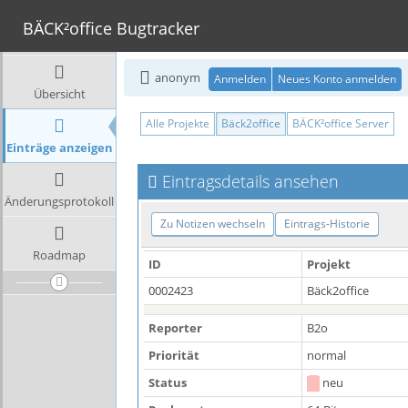
BÄCK²office Bugtracker
anonym
Anmelden
Neues Konto anmelden
Übersicht
Alle Projekte
Bäck2office
BÄCK²office Server
Einträge anzeigen
Eintragsdetails ansehen
Änderungsprotokoll
Zu Notizen wechseln
Eintrags-Historie
Roadmap
ID
Projekt
0002423
Bäck2office
Reporter
B2o
Priorität
normal
Status
neu