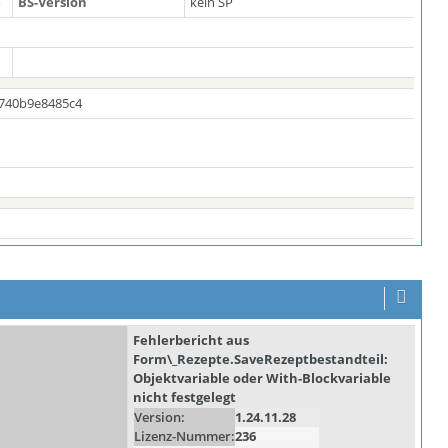
o
BS-Version
kein SP
0c740b9e8485c4
Fehlerbericht aus
Form\_Rezepte.SaveRezeptbestandteil:
Objektvariable oder With-Blockvariable
nicht festgelegt
Version:
1.24.11.28
Lizenz-Nummer:
236