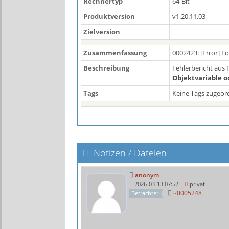
Rechnertyp
64-Bit
Produktversion
v1.20.11.03
Zielversion
Zusammenfassung
0002423: [Error] 
Beschreibung
Fehlerbericht aus
Objektvariable o
Tags
Keine Tags zugeor
Notizen / Dateien
anonym
2026-03-13 07:52
privat
~0005248
Betrachter