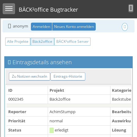
Toggle user m
Toggle sidebar
BÄCK²office Bugtracker
anonym
Anmelden
Neues Konto anmelden
Alle Projekte
Bäck2office
BÄCK²office Server
Eintragsdetails ansehen
Zu Notizen wechseln
Eintrags-Historie
ID
Projekt
Kategorie
0002345
Bäck2office
Backstube - 
Reporter
AchimStumpp
Bearbeitung
Priorität
normal
Auswirkung
Status
erledigt
Lösung