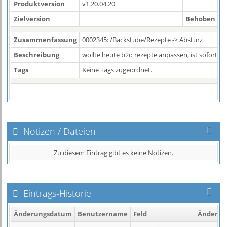
Produktversion
v1.20.04.20
Zielversion
Behoben in 
Zusammenfassung
0002345: /Backstube/Rezepte -> Absturz
Beschreibung
wollte heute b2o rezepte anpassen, ist sofort ab
Tags
Keine Tags zugeordnet.
Notizen / Dateien
Zu diesem Eintrag gibt es keine Notizen.
Eintrags-Historie
Änderungsdatum
Benutzername
Feld
Änderun