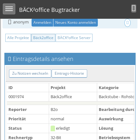
Toggle user m
Toggle sidebar
BÄCK²office Bugtracker
anonym
Anmelden
Neues Konto anmelden
Alle Projekte
Bäck2office
BÄCK²office Server
Eintragsdetails ansehen
Zu Notizen wechseln
Eintrags-Historie
ID
Projekt
Kategorie
0001974
Bäck2office
Backstube - Rohstoffe
Reporter
B2o
Bearbeitung durch
Priorität
normal
Auswirkung
Status
erledigt
Lösung
Rechnertyp
32-Bit
Betriebssystem