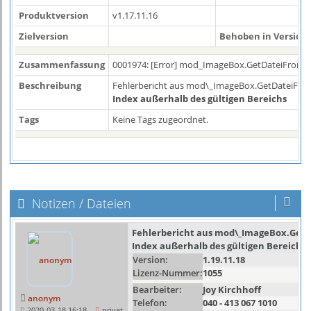
Produktversion
v1.17.11.16
Zielversion
Behoben in Version
Zusammenfassung
0001974: [Error] mod_ImageBox.GetDateiFromInt
Beschreibung
Fehlerbericht aus mod\_ImageBox.GetDateiFrom
Index außerhalb des gültigen Bereichs
Tags
Keine Tags zugeordnet.
Notizen / Dateien
Fehlerbericht aus mod\_ImageBox.Get
Index außerhalb des gültigen Bereichs
Version:
1.19.11.18
Lizenz-Nummer:
1055
Bearbeiter:
Joy Kirchhoff
anonym
Telefon:
040 - 413 067 1010
2020-03-18 16:18
privat